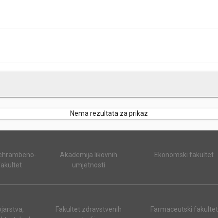
Nema rezultata za prikaz
rehrambeno-
Akademija likovnih
Ekonomski fakultet
fakultet
umjetnosti
ojarstva,
Fakultet zdravstvenih
Farmaceutski fakultet