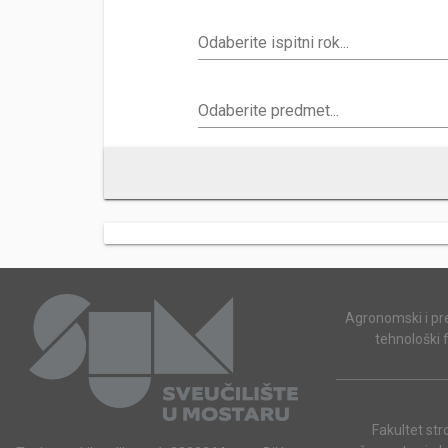
Odaberite ispitni rok...
Odaberite predmet...
Agronomski i p
tehnološki 
Fakultet str