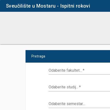
Sveučilište u Mostaru - Ispitni rokovi
Pretraga
Odaberite fakultet... *
Odaberite studij... *
Odaberite semestar...